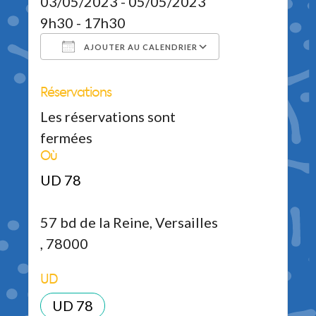
03/05/2023 - 05/05/2023
9h30 - 17h30
AJOUTER AU CALENDRIER
Réservations
Télécharger ICS
Calendrier Google
iCalendar
Office 365
Outlook Live
Les réservations sont
fermées
Où
UD 78
57 bd de la Reine, Versailles
, 78000
UD
UD 78