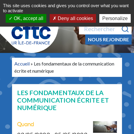
Navigation principale
Aller au contenu
This site uses cookies and gives you control over what you want
MENU
to activate
OK, accept all
Deny all cookies
Personalize
Recherche pour :
NOUS REJOINDRE
Accueil
»
Les fondamentaux de la communication
écrite et numérique
LES FONDAMENTAUX DE LA
COMMUNICATION ÉCRITE ET
NUMÉRIQUE
Quand