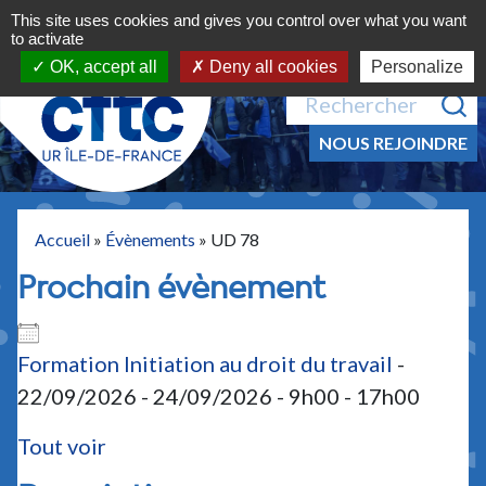
Navigation principale
Aller au contenu
This site uses cookies and gives you control over what you want
MENU
to activate
OK, accept all
Deny all cookies
Personalize
Recherche pour :
NOUS REJOINDRE
Accueil
»
Évènements
»
UD 78
Prochain évènement
Formation Initiation au droit du travail
-
22/09/2026 - 24/09/2026 - 9h00 - 17h00
Tout voir