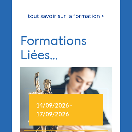
tout savoir sur la formation >
Formations
Liées...
14/09/2026 -
1
17/09/2026
1