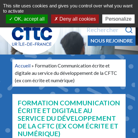
Navigation principale
Aller au contenu
This site uses cookies and gives you control over what you want
MENU
to activate
OK, accept all
Deny all cookies
Personalize
Recherche pour :
NOUS REJOINDRE
Accueil
»
Formation Communication écrite et
digitale au service du développement de la CFTC
(ex com écrite et numérique)
FORMATION COMMUNICATION
ÉCRITE ET DIGITALE AU
SERVICE DU DÉVELOPPEMENT
DE LA CFTC (EX COM ÉCRITE ET
NUMÉRIQUE)