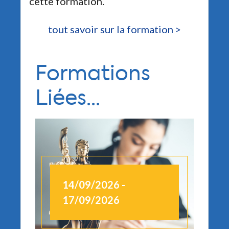
cette formation.
tout savoir sur la formation >
Formations
Liées...
14/09/2026 -
1
17/09/2026
1