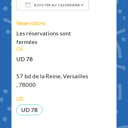
AJOUTER AU CALENDRIER
Réservations
Télécharger ICS
Calendrier Google
iCalendar
Office 365
Outlook Live
Les réservations sont
fermées
Où
UD 78
57 bd de la Reine, Versailles
, 78000
UD
UD 78