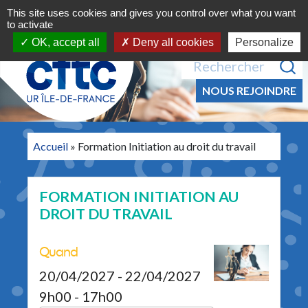
Navigation principale
Aller au contenu
This site uses cookies and gives you control over what you want
MENU
to activate
OK, accept all
Deny all cookies
Personalize
Recherche pour :
NOUS REJOINDRE
Accueil
»
Formation Initiation au droit du travail
FORMATION INITIATION AU
DROIT DU TRAVAIL
Quand
20/04/2027 - 22/04/2027
9h00 - 17h00