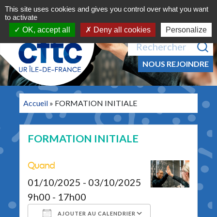
Navigation principale
Aller au contenu
This site uses cookies and gives you control over what you want
MENU
to activate
OK, accept all
Deny all cookies
Personalize
Recherche pour :
NOUS REJOINDRE
Accueil
»
FORMATION INITIALE
FORMATION INITIALE
Quand
01/10/2025 - 03/10/2025
9h00 - 17h00
AJOUTER AU CALENDRIER