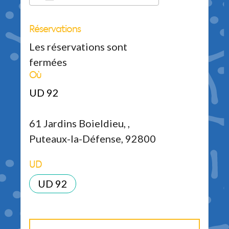
Réservations
Télécharger ICS
Calendrier Google
iCalendar
Office 365
Outlook Live
Les réservations sont
fermées
Où
UD 92
61 Jardins Boieldieu, ,
Puteaux-la-Défense, 92800
UD
UD 92