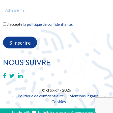
E-
mail
(Nécessaire)
RGPD
J’accepte
la politique de confidentialité.
(Nécessaire)
CAPTCHA
NOUS SUIVRE
© cftc-idf - 2026
Politique de confidentialité
Mentions légales
-
Cookies
Made with
by Mister Harry et Agence Henriette