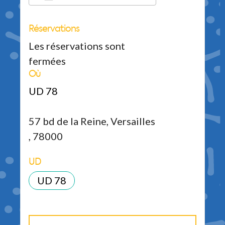
Réservations
Télécharger ICS
Calendrier Google
iCalendar
Office 365
Outlook Live
Les réservations sont
fermées
Où
UD 78
57 bd de la Reine, Versailles
, 78000
UD
UD 78