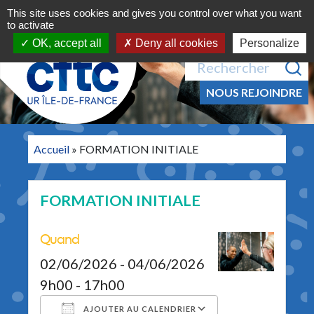
Navigation principale
Aller au contenu
This site uses cookies and gives you control over what you want
MENU
to activate
OK, accept all
Deny all cookies
Personalize
Recherche pour :
NOUS REJOINDRE
Accueil
»
FORMATION INITIALE
FORMATION INITIALE
Quand
02/06/2026 - 04/06/2026
9h00 - 17h00
AJOUTER AU CALENDRIER