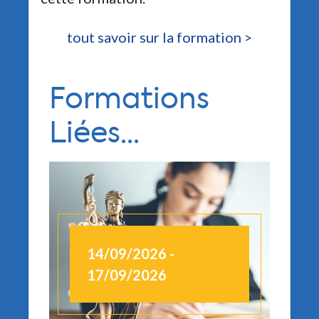
tout savoir sur la formation >
Formations
Liées...
14/09/2026 -
1
17/09/2026
1