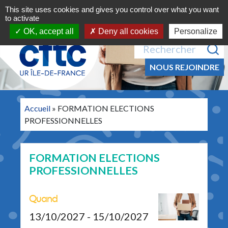
Navigation principale
Aller au contenu
This site uses cookies and gives you control over what you want
MENU
to activate
OK, accept all
Deny all cookies
Personalize
Recherche pour :
NOUS REJOINDRE
Accueil
»
FORMATION ELECTIONS
PROFESSIONNELLES
FORMATION ELECTIONS
PROFESSIONNELLES
Quand
13/10/2027 - 15/10/2027