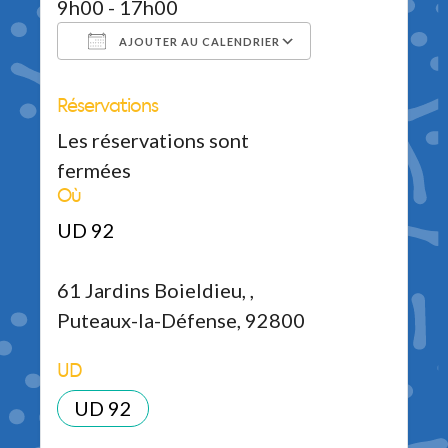
9h00 - 17h00
AJOUTER AU CALENDRIER
Réservations
Télécharger ICS
Calendrier Google
iCalendar
Office 365
Outlook Live
Les réservations sont
fermées
Où
UD 92
61 Jardins Boieldieu, ,
Puteaux-la-Défense, 92800
UD
UD 92