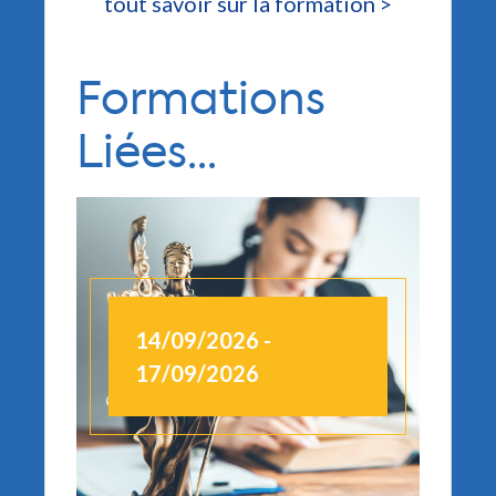
tout savoir sur la formation >
Formations
Liées...
14/09/2026 -
1
17/09/2026
1