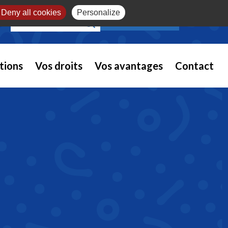
Deny all cookies
Personalize
NOUS REJOINDRE
tions
Vos droits
Vos avantages
Contact