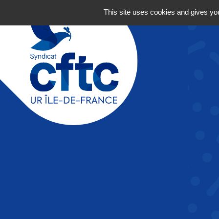
Navigation principale
Aller au contenu
This site uses cookies and gives you