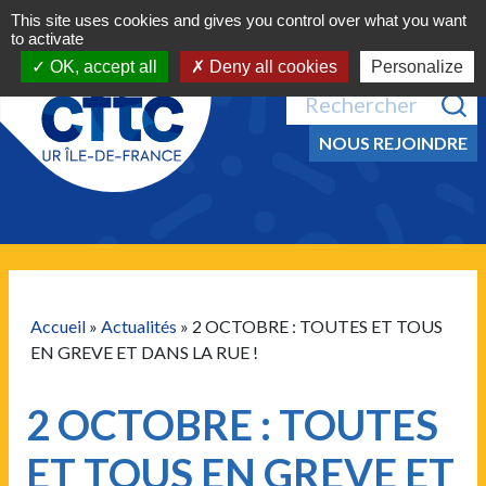
Navigation principale
Aller au contenu
This site uses cookies and gives you control over what you want
MENU
to activate
OK, accept all
Deny all cookies
Personalize
Recherche pour :
NOUS REJOINDRE
Accueil
»
Actualités
»
2 OCTOBRE : TOUTES ET TOUS
EN GREVE ET DANS LA RUE !
2 OCTOBRE : TOUTES
ET TOUS EN GREVE ET