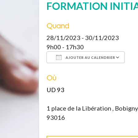
FORMATION INITIA
Quand
28/11/2023 - 30/11/2023
9h00 - 17h30
AJOUTER AU CALENDRIER
Où
Télécharger ICS
Calendrier Google
iCalendar
Office 365
Outloo
UD 93
1 place de la Libération , Bobigny
93016