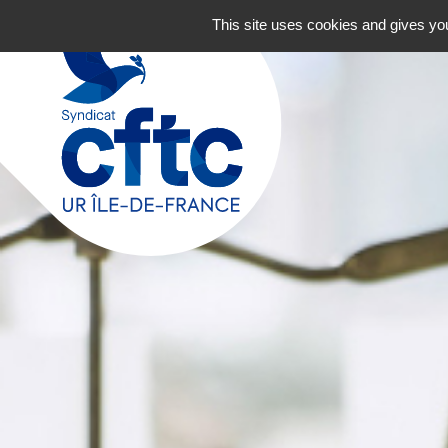
Navigation principale
Aller au contenu
This site uses cookies and gives you