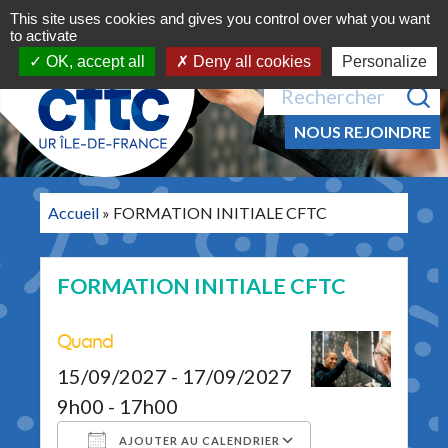
Navigation principale
Aller au contenu
This site uses cookies and gives you control over what you want
MENU
to activate
OK, accept all
Deny all cookies
Personalize
Recherche pour :
NOUS REJOINDRE
Accueil
»
FORMATION INITIALE CFTC
FORMATION INITIALE CFTC
Quand
15/09/2027 - 17/09/2027
9h00 - 17h00
AJOUTER AU CALENDRIER