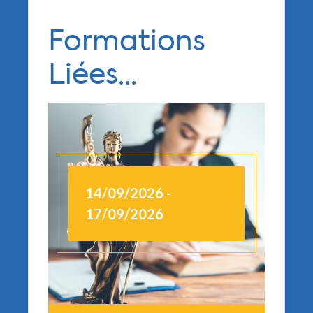
Formations
Liées...
14/09/2026 -
1
17/09/2026
1