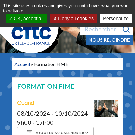
Navigation principale
Aller au contenu
This site uses cookies and gives you control over what you want
MENU
to activate
OK, accept all
Deny all cookies
Personalize
Recherche pour :
NOUS REJOINDRE
Accueil
»
Formation FIME
FORMATION FIME
Quand
08/10/2024 - 10/10/2024
9h00 - 17h00
AJOUTER AU CALENDRIER