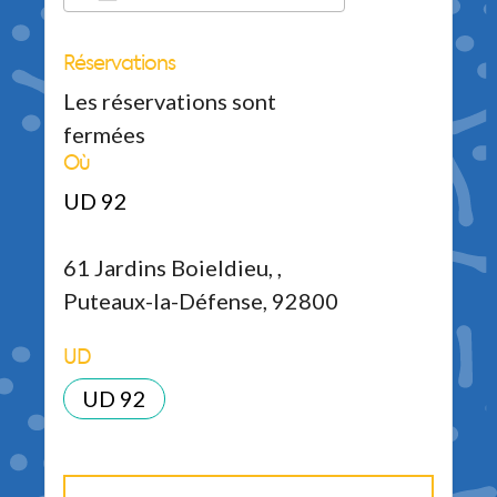
Réservations
Télécharger ICS
Calendrier Google
iCalendar
Office 365
Outlook Live
Les réservations sont
fermées
Où
UD 92
61 Jardins Boieldieu, ,
Puteaux-la-Défense, 92800
UD
UD 92