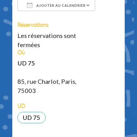
AJOUTER AU CALENDRIER
Réservations
Télécharger ICS
Calendrier Google
iCalendar
Office 365
Outlook Live
Les réservations sont
fermées
Où
UD 75
85, rue Charlot, Paris,
75003
UD
UD 75