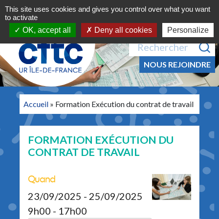
Navigation principale
Aller au contenu
This site uses cookies and gives you control over what you want
MENU
to activate
OK, accept all
Deny all cookies
Personalize
Recherche pour :
NOUS REJOINDRE
Accueil
»
Formation Exécution du contrat de travail
FORMATION EXÉCUTION DU
CONTRAT DE TRAVAIL
Quand
23/09/2025 - 25/09/2025
9h00 - 17h00