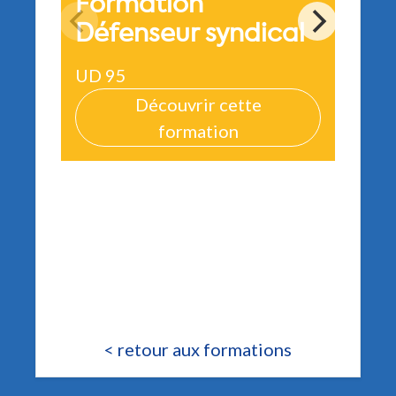
Formation
For
Défenseur syndical
au d
UD 95
UD 7
Découvrir cette
formation
< retour aux formations