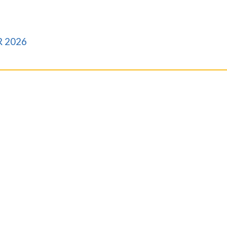
 2026
 cette formation.
tout savoir sur la formation >
es...