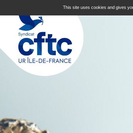
Navigation principale
Aller au contenu
This site uses cookies and gives you