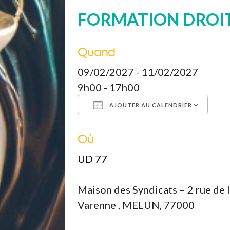
FORMATION DROIT
Quand
09/02/2027 - 11/02/2027
9h00 - 17h00
AJOUTER AU CALENDRIER
Où
Télécharger ICS
Calendrier Google
iCalendar
Office 365
Outloo
UD 77
Maison des Syndicats – 2 rue de 
Varenne , MELUN, 77000