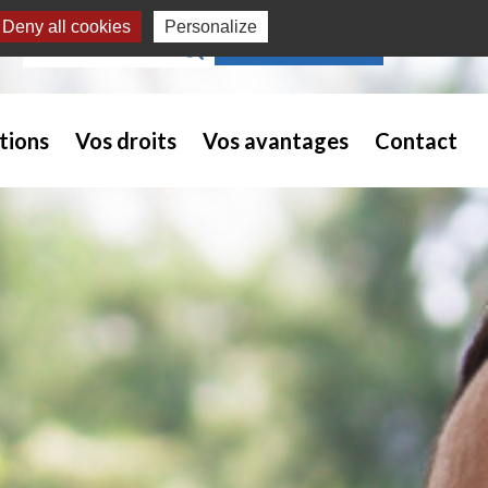
Deny all cookies
Personalize
Recherche pour :
NOUS REJOINDRE
tions
Vos droits
Vos avantages
Contact