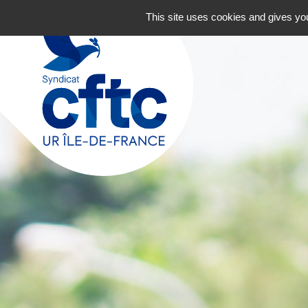
Navigation principale
Aller au contenu
This site uses cookies and gives you