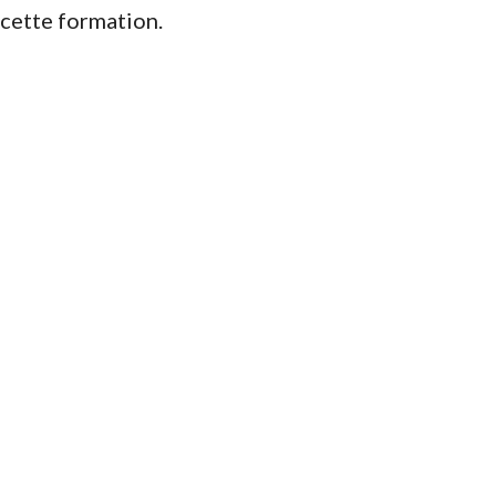
 cette formation.
tout savoir sur la formation >
es...
Formation D
UD 95
7/09/2026
Découvrir cette