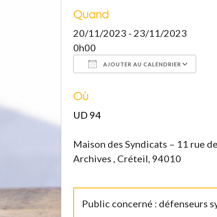
Quand
20/11/2023 - 23/11/2023
0h00
AJOUTER AU CALENDRIER
Où
Télécharger ICS
Calendrier Google
iCalendar
Office 365
Outloo
UD 94
Maison des Syndicats – 11 rue d
Archives , Créteil, 94010
Public concerné : défenseurs sy