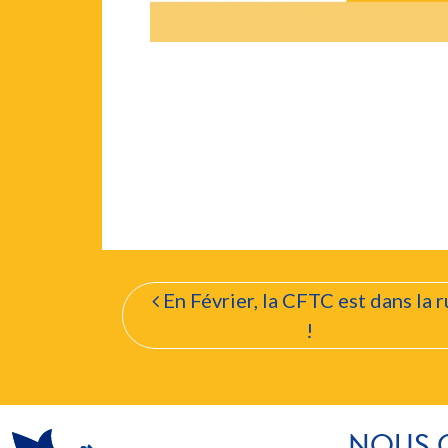
Navigation de l’a
En Février, la CFTC est dans la 
!
NOUS 