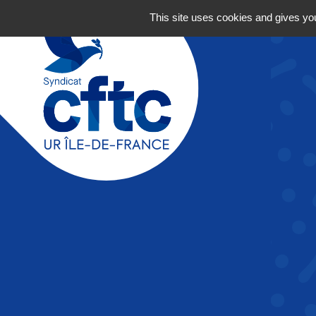
Navigation principale
Aller au contenu
This site uses cookies and gives you