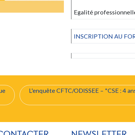
Egalité professionnell
INSCRIPTION AU FO
rticle
rue
L'enquête CFTC/ODISSEE – "CSE : 4 ans 
CONTACTER
NEWSLETTER