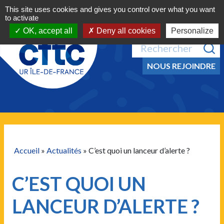
Navigation principale
Aller au contenu
This site uses cookies and gives you control over what you want
MENU
to activate
OK, accept all
Deny all cookies
Personalize
Recherche pour :
NOUS REJOINDRE
Accueil
»
Actualités
»
C’est quoi un lanceur d’alerte ?
C’EST QUOI UN
LANCEUR D’ALERTE ?