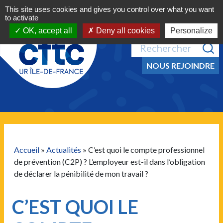
Navigation principale
Aller au contenu
This site uses cookies and gives you control over what you want
MENU
to activate
OK, accept all
Deny all cookies
Personalize
Recherche pour :
NOUS REJOINDRE
Accueil
»
Actualités
»
C’est quoi le compte professionnel
de prévention (C2P) ? L’employeur est-il dans l’obligation
de déclarer la pénibilité de mon travail ?
C’EST QUOI LE