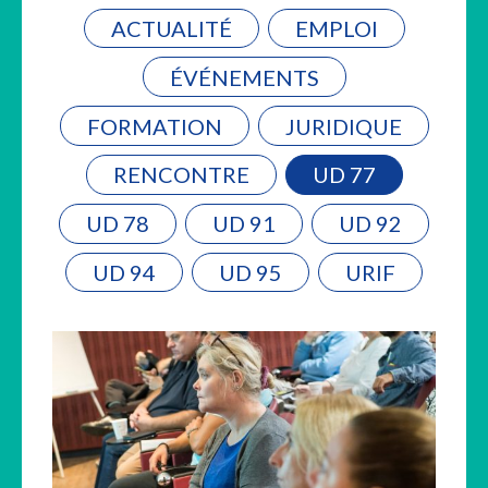
ACTUALITÉ
EMPLOI
ÉVÉNEMENTS
FORMATION
JURIDIQUE
RENCONTRE
UD 77
UD 78
UD 91
UD 92
UD 94
UD 95
URIF