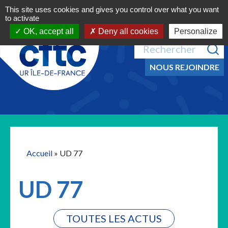
Navigation principale
Aller au contenu
This site uses cookies and gives you control over what you want
MENU
to activate
OK, accept all
Deny all cookies
Personalize
Recherche pour :
NOUS REJOINDRE
Accueil
»
UD 77
UD 77
TOUTES LES ACTUS