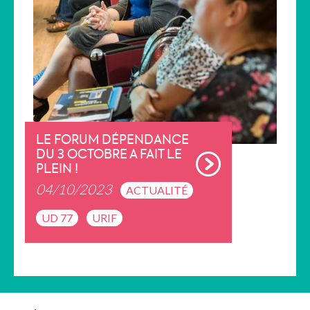
LE FORUM DÉPENDANCE
DU 3 OCTOBRE A FAIT LE
PLEIN !
04/10/2023
ACTUALITÉ
UD 77
URIF