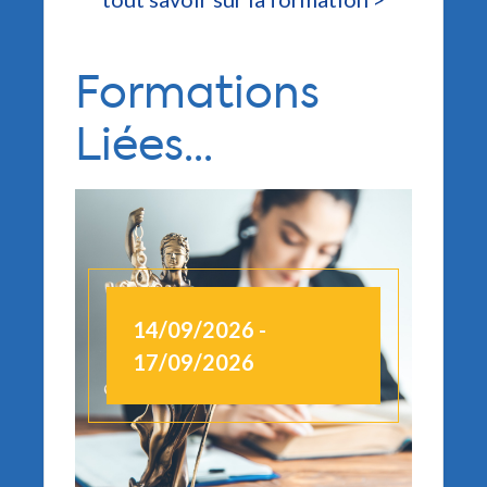
Formations
Liées...
14/09/2026 -
1
17/09/2026
1