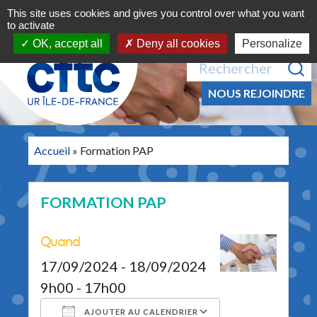
Navigation principale
Aller au contenu
This site uses cookies and gives you control over what you want
MENU
to activate
OK, accept all
Deny all cookies
Personalize
Recherche pour :
NOUS REJOINDRE
Accueil
»
Formation PAP
FORMATION PAP
Quand
17/09/2024 - 18/09/2024
9h00 - 17h00
AJOUTER AU CALENDRIER