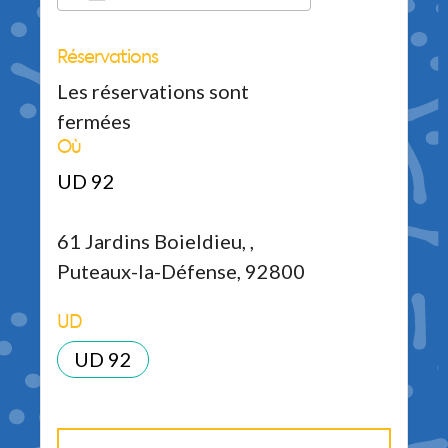
Réservations
Télécharger ICS
Calendrier Google
iCalendar
Office 365
Outlook Live
Les réservations sont
fermées
Où
UD 92
61 Jardins Boieldieu, ,
Puteaux-la-Défense, 92800
UD
UD 92