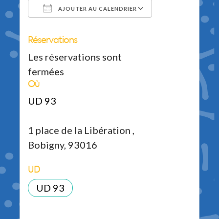
AJOUTER AU CALENDRIER
Réservations
Télécharger ICS
Calendrier Google
iCalendar
Office 365
Outlook Live
Les réservations sont
fermées
Où
UD 93
1 place de la Libération ,
Bobigny, 93016
UD
UD 93