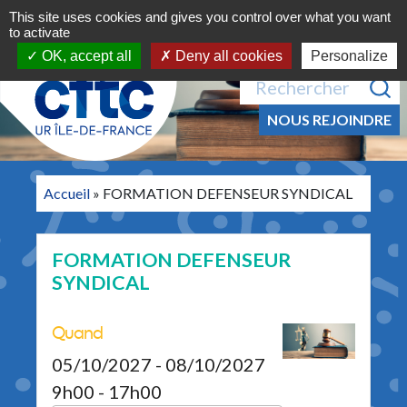
Navigation principale
Aller au contenu
This site uses cookies and gives you control over what you want
MENU
to activate
OK, accept all
Deny all cookies
Personalize
Recherche pour :
NOUS REJOINDRE
Accueil
»
FORMATION DEFENSEUR SYNDICAL
FORMATION DEFENSEUR
SYNDICAL
Quand
05/10/2027 - 08/10/2027
9h00 - 17h00