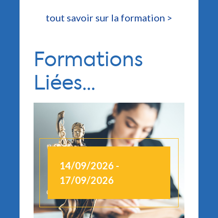
tout savoir sur la formation >
Formations
Liées...
14/09/2026 -
1
17/09/2026
1