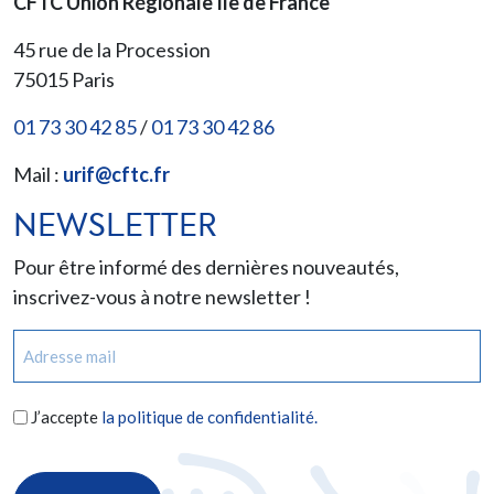
CFTC Union Régionale Ile de France
45 rue de la Procession
75015
Paris
01 73 30 42 85
/
01 73 30 42 86
Mail :
urif@cftc.fr
NEWSLETTER
Pour être informé des dernières nouveautés,
inscrivez-vous à notre newsletter !
E-
mail
(Nécessaire)
RGPD
J’accepte
la politique de confidentialité.
(Nécessaire)
CAPTCHA