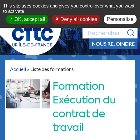
Aller au contenu
This site uses cookies and gives you control over what you want
MENU
to activate
OK, accept all
Deny all cookies
Personalize
NOUS REJOINDRE
Accueil
»
Liste des formations
Formation
Exécution du
contrat de
travail