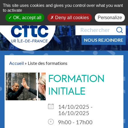
Aller au contenu
This site uses cookies and gives you control over what you want
MENU
to activate
OK, accept all
Deny all cookies
Personalize
NOUS REJOINDRE
Accueil
»
Liste des formations
FORMATION
INITIALE
14/10/2025 -
16/10/2025
9h00 - 17h00