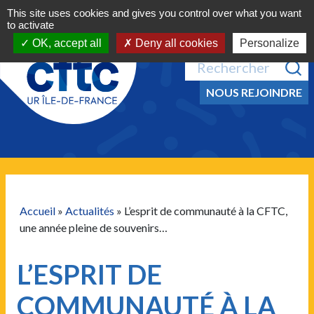
Navigation principale
Aller au contenu
This site uses cookies and gives you control over what you want
MENU
to activate
OK, accept all
Deny all cookies
Personalize
Recherche pour :
NOUS REJOINDRE
Accueil
»
Actualités
»
L’esprit de communauté à la CFTC,
une année pleine de souvenirs…
L’ESPRIT DE
COMMUNAUTÉ À LA