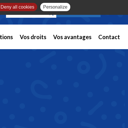
Deny all cookies
Personalize
NOUS REJOINDRE
tions
Vos droits
Vos avantages
Contact